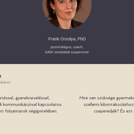
Frank Orsolya, PhD
pszichológus, coach,
EASC minősített szupervízor
s
ikáció
téssel, gyerekneveléssel,
Mire van szüksége gyermeked
ládi kommunikációval kapcsolatos
szellemi kibontakozáshoz,
i folyamatok végigvitelében.
cseperedjék? És ezt