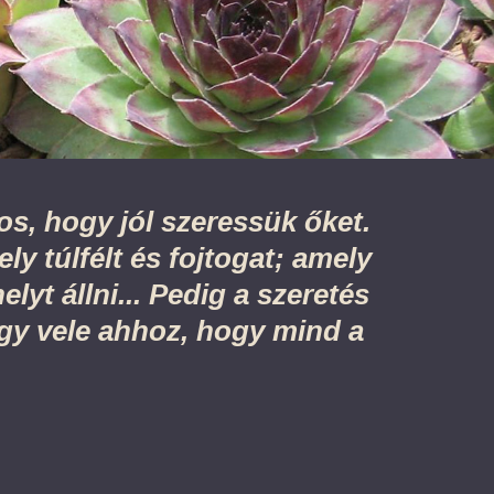
os, hogy jól szeressük őket.
ly túlfélt és fojtogat; amely
lyt állni... Pedig a szeretés
égy vele ahhoz, hogy mind a