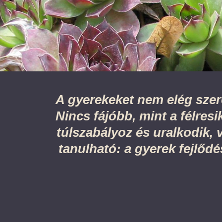
A gyerekeket nem elég szere
Nincs fájóbb, mint a félresi
túlszabályoz és uralkodik, v
tanulható: a gyerek fejlőd