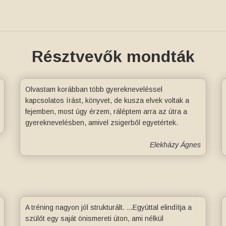
Résztvevők mondták
Olvastam korábban több gyerekneveléssel
kapcsolatos írást, könyvet, de kusza elvek voltak a
fejemben, most úgy érzem, ráléptem arra az útra a
gyereknevelésben, amivel zsigerből egyetértek.
Elekházy Ágnes
A tréning nagyon jól strukturált. ...Egyúttal elindítja a
szülőt egy saját önismereti úton, ami nélkül