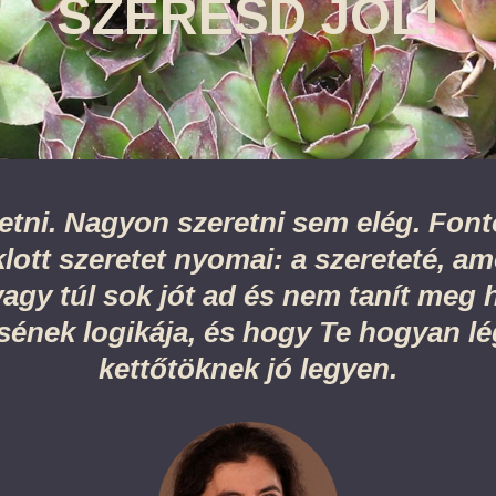
SZERESD JÓL!
tni. Nagyon szeretni sem elég. Font
klott szeretet nyomai: a szereteté, ame
agy túl sok jót ad és nem tanít meg he
ésének logikája, és hogy Te hogyan l
kettőtöknek jó legyen.