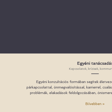
Egyéni tanácsadá
Kapcsolatok, krízisek, kommun
Egyéni konzultációs formában segítek életveze
párkapcsolattal, önmegvalósítással, karrierrel, csa
problémák, elakadások feldolgozásában, önismeret
Bővebben »