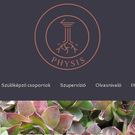
Szülőképző csoportok
Szupervízió
Olvasnivaló
P