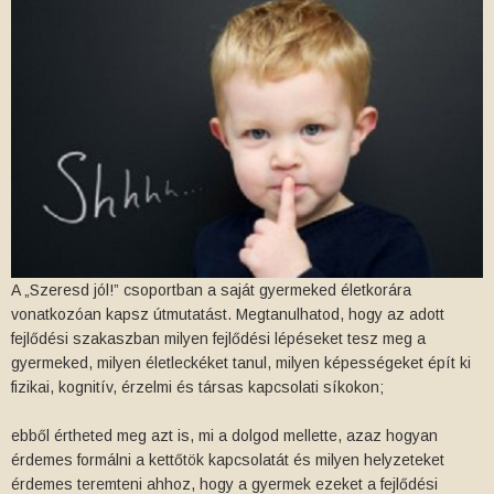
A „Szeresd jól!” csoportban a saját gyermeked életkorára
vonatkozóan kapsz útmutatást. Megtanulhatod, hogy az adott
fejlődési szakaszban milyen fejlődési lépéseket tesz meg a
gyermeked, milyen életleckéket tanul, milyen képességeket épít ki
fizikai, kognitív, érzelmi és társas kapcsolati síkokon;
ebből értheted meg azt is, mi a dolgod mellette, azaz hogyan
érdemes formálni a kettőtök kapcsolatát és milyen helyzeteket
érdemes teremteni ahhoz, hogy a gyermek ezeket a fejlődési