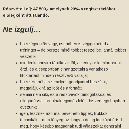
Részvételi díj: 47.500,- amelynek 20%-a regisztrációkor
előlegként átutalandó.
Ne izgulj…
ha szégyenlős vagy, csöndben is végigülheted a
tréninget – de persze minél többet teszel be, annál többet
veszel ki;
mindenki annyira tárulkozik föl, amennyire komfortosnak
érzi, és a csoportban elhangzottakra vonatkozó
titoktartást minden résztvevő vállalja;
ha szeretnél a személyes gondjaidról beszélni,
megtaláljuk rá az időt és a formát;
semmi nem ciki, és a résztvevők támogatással és
elfogadással fordulnak egymás felé – hiszen egy hajóban
evezünk;
igen, lesznek azonnal bevethető tippek, trükkök,
technikák – de a lényeg az, hogy a dolog logikáját értsd
meg, hogy később magadnak tudj válaszokat generálni