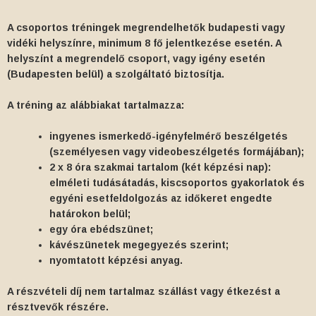
A csoportos tréningek megrendelhetők budapesti vagy
vidéki helyszínre, minimum 8 fő jelentkezése esetén. A
helyszínt a megrendelő csoport, vagy igény esetén
(Budapesten belül) a szolgáltató biztosítja.
A tréning az alábbiakat tartalmazza:
ingyenes ismerkedő-igényfelmérő beszélgetés
(személyesen vagy videobeszélgetés formájában);
2 x 8 óra szakmai tartalom (két képzési nap):
elméleti tudásátadás, kiscsoportos gyakorlatok és
egyéni esetfeldolgozás az időkeret engedte
határokon belül;
egy óra ebédszünet;
kávészünetek megegyezés szerint;
nyomtatott képzési anyag.
A részvételi díj nem tartalmaz szállást vagy étkezést a
résztvevők részére.