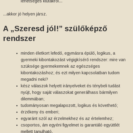
lehetséges kiutakról…
...akkor jó helyen jársz.
A „Szeresd jól!” szülőképző
rendszer
minden életkort lefedő, egymásra épülő, logikus, a
gyermeki kibontakozást végigkísérő rendszer: mire van
szüksége gyermekemnek az egészséges
kibontakozáshoz; és ezt milyen kapcsolatban tudom
megadni neki?
kész válaszok helyett irányelveket és ténybeli tudást
nyújt, hogy saját válaszokat generálhass bármilyen
dilemmában;
tudományosan megalapozott, logikus és követhető;
érzékeny és emberi;
egyaránt szól az érzelmekhez és az értelemhez;
csoportos, ám egyéni figyelmet is garantáló együttlét
mellett tanulható.