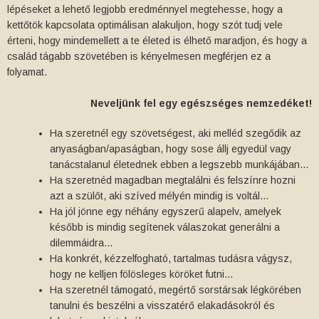
lépéseket a lehető legjobb eredménnyel megtehesse, hogy a
kettőtök kapcsolata optimálisan alakuljon, hogy szót tudj vele
érteni, hogy mindemellett a te életed is élhető maradjon, és hogy a
család tágabb szövetében is kényelmesen megférjen ez a
folyamat.
Neveljünk fel egy egészséges nemzedéket!
Ha szeretnél egy szövetségest, aki melléd szegődik az
anyaságban/apaságban, hogy sose állj egyedül vagy
tanácstalanul életednek ebben a legszebb munkájában…
Ha szeretnéd magadban megtalálni és felszínre hozni
azt a szülőt, aki szíved mélyén mindig is voltál…
Ha jól jönne egy néhány egyszerű alapelv, amelyek
később is mindig segítenek válaszokat generálni a
dilemmáidra…
Ha konkrét, kézzelfogható, tartalmas tudásra vágysz,
hogy ne kelljen fölösleges köröket futni…
Ha szeretnél támogató, megértő sorstársak légkörében
tanulni és beszélni a visszatérő elakadásokról és