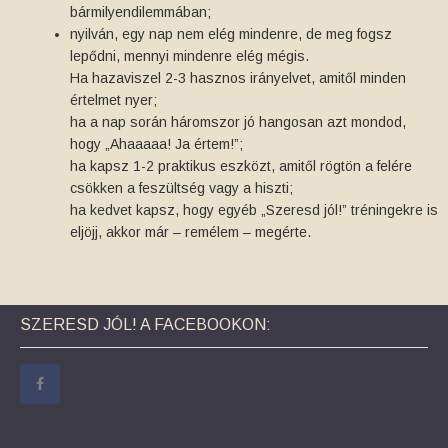
bármilyendilemmában;
nyilván, egy nap nem elég mindenre, de meg fogsz
lepődni, mennyi mindenre elég mégis.
Ha hazaviszel 2-3 hasznos irányelvet, amitől minden
értelmet nyer;
ha a nap során háromszor jó hangosan azt mondod,
hogy „Ahaaaaa! Ja értem!”;
ha kapsz 1-2 praktikus eszközt, amitől rögtön a felére
csökken a feszültség vagy a hiszti;
ha kedvet kapsz, hogy egyéb „Szeresd jól!” tréningekre is
eljöjj, akkor már – remélem – megérte.
SZERESD JÓL! A FACEBOOKON: