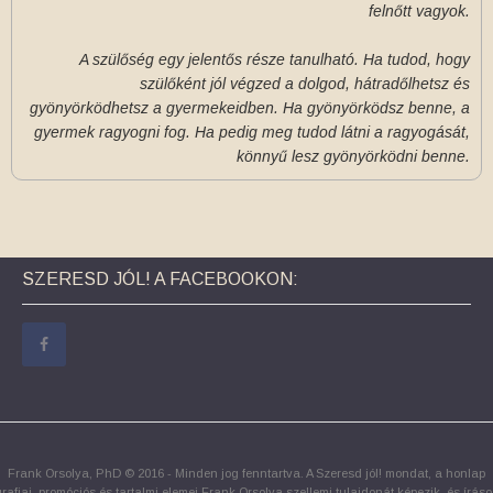
felnőtt vagyok.
A szülőség egy jelentős része tanulható. Ha tudod, hogy
szülőként jól végzed a dolgod, hátradőlhetsz és
gyönyörködhetsz a gyermekeidben. Ha gyönyörködsz benne, a
gyermek ragyogni fog. Ha pedig meg tudod látni a ragyogását,
könnyű lesz gyönyörködni benne.
SZERESD JÓL! A FACEBOOKON:
Frank Orsolya, PhD © 2016 - Minden jog fenntartva. A Szeresd jól! mondat, a honlap
grafiai, promóciós és tartalmi elemei Frank Orsolya szellemi tulajdonát képezik, és íráso