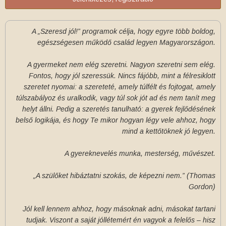
A „Szeresd jól!” programok célja, hogy egyre több boldog,
egészségesen működő család legyen Magyarországon.
A gyermeket nem elég szeretni. Nagyon szeretni sem elég.
Fontos, hogy jól szeressük. Nincs fájóbb, mint a félresiklott
szeretet nyomai: a szereteté, amely túlfélt és fojtogat, amely
túlszabályoz és uralkodik, vagy túl sok jót ad és nem tanít meg
helyt állni. Pedig a szeretés tanulható: a gyerek fejlődésének
belső logikája, és hogy Te mikor hogyan légy vele ahhoz, hogy
mind a kettőtöknek jó legyen.
A gyereknevelés munka, mesterség, művészet.
„A szülőket hibáztatni szokás, de képezni nem.” (Thomas
Gordon)
Jól kell lennem ahhoz, hogy másoknak adni, másokat tartani
tudjak. Viszont a saját jóllétemért én vagyok a felelős – hisz