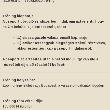
„Szeresd jól!” szülőképző tréning
Tréning időpontja:
A csoport gördülő rendszerben indul, ami azt jelenti, hogy
ha Ön beküldi a jelentkezését, akkor
1.) visszaigazoló válasz-emailt kap; majd
2.) amikor összegyűlt elégséges számú résztvevő,
akkor értesítést kap a csoport indulásáról.
A csoport az értesítés után 4 héttel indul, így van idő a
részvételi díj első részletét befizetni.
Tréning helyszíne:
Zoom online felület vagy Budapest, a választott dátumtól függően
Tréning részvételi díja:
185.000 Ft (bruttó)