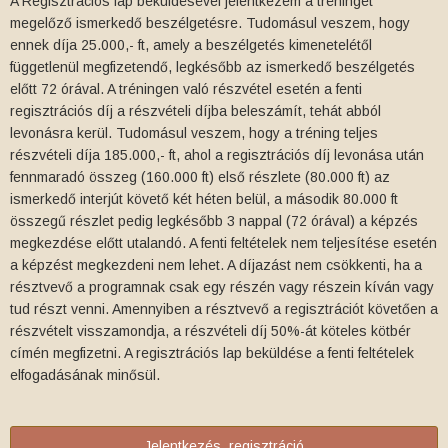
A Regisztrációs lap beküldésével jelentkezem a tréninget
megelőző ismerkedő beszélgetésre. Tudomásul veszem, hogy
ennek díja 25.000,- ft, amely a beszélgetés kimenetelétől
függetlenül megfizetendő, legkésőbb az ismerkedő beszélgetés
előtt 72 órával. A tréningen való részvétel esetén a fenti
regisztrációs díj a részvételi díjba beleszámít, tehát abból
levonásra kerül. Tudomásul veszem, hogy a tréning teljes
részvételi díja 185.000,- ft, ahol a regisztrációs díj levonása után
fennmaradó összeg (160.000 ft) első részlete (80.000 ft) az
ismerkedő interjút követő két héten belül, a második 80.000 ft
összegű részlet pedig legkésőbb 3 nappal (72 órával) a képzés
megkezdése előtt utalandó. A fenti feltételek nem teljesítése esetén
a képzést megkezdeni nem lehet. A díjazást nem csökkenti, ha a
résztvevő a programnak csak egy részén vagy részein kíván vagy
tud részt venni. Amennyiben a résztvevő a regisztrációt követően a
részvételt visszamondja, a részvételi díj 50%-át köteles kötbér
címén megfizetni. A regisztrációs lap beküldése a fenti feltételek
elfogadásának minősül.
Jelentkezés, regisztráció